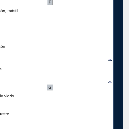
F
ón, mástil
són
s
G
de vidrio
lustre.