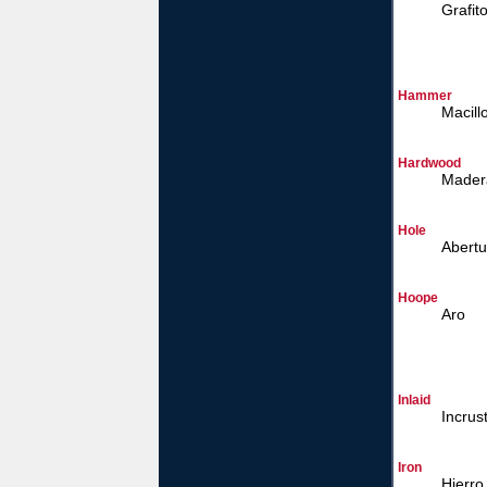
Grafito
Hammer
Macill
Hardwood
Mader
Hole
Abertur
Hoope
Aro
Inlaid
Incrus
Iron
Hierro