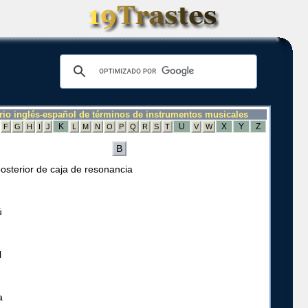
rio inglés-español de términos de instrumentos musicales
K
U
X
Y
Z
F
G
H
I
J
L
M
N
O
P
Q
R
S
T
V
W
B
osterior de caja de resonancia
ú
l
a