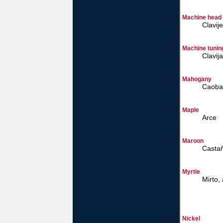
Machine head
Clavij
Machine tunin
Clavij
Mahogany
Caoba
Maple
Arce
Maroon
Casta
Myrtle
Mirto,
Nickel