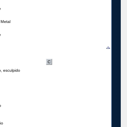
e
 Metal
e
C
o, esculpido
o
ño