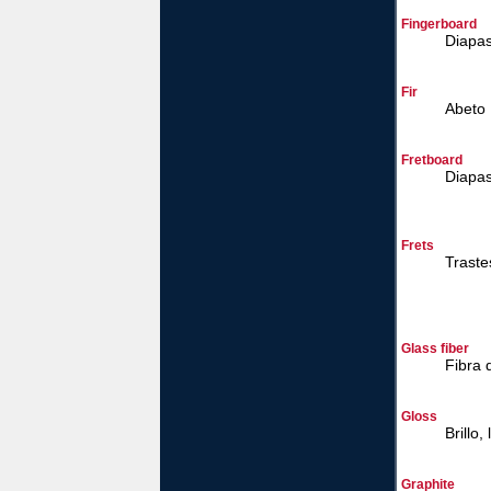
Fingerboard
Diapas
Fir
Abeto
Fretboard
Diapa
Frets
Traste
Glass fiber
Fibra 
Gloss
Brillo, 
Graphite