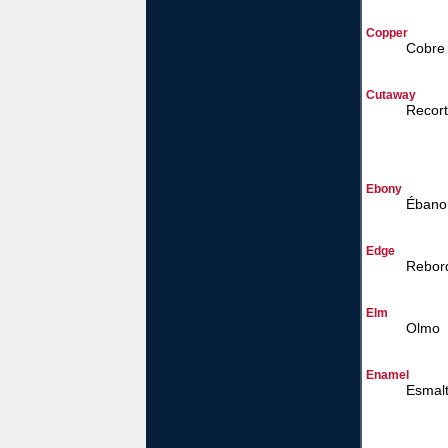
Copper
Cobre
Cutaway
Recor
Ebony
Ébano
Edge
Rebor
Elm
Olmo
Enamel
Esmal