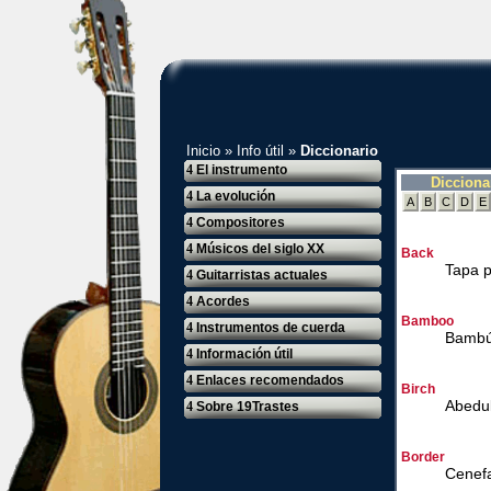
Inicio
»
Info útil
»
Diccionario
4
El instrumento
Dicciona
4
La evolución
A
B
C
D
E
4
Compositores
4
Músicos del siglo XX
Back
Tapa p
4
Guitarristas actuales
4
Acordes
Bamboo
4
Instrumentos de cuerda
Bamb
4
Información útil
4
Enlaces recomendados
Birch
Abedu
4
Sobre 19Trastes
Border
Cenef