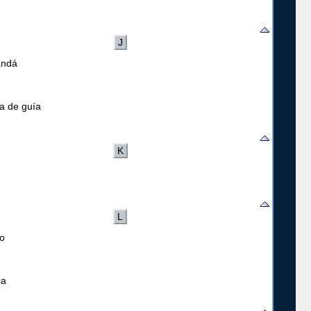
J
andá
la de guía
K
L
o
ca