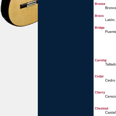
Bronze
Bronc
Brass
Latón,
Bridge
Puent
Carving
Tallad
Cedar
Cedro
Cherry
Cerez
Chestnut
Casta