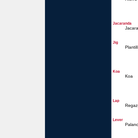
Jacaranda
Jacar
Jig
Plantil
Koa
Koa
Lap
Regaz
Lever
Palan