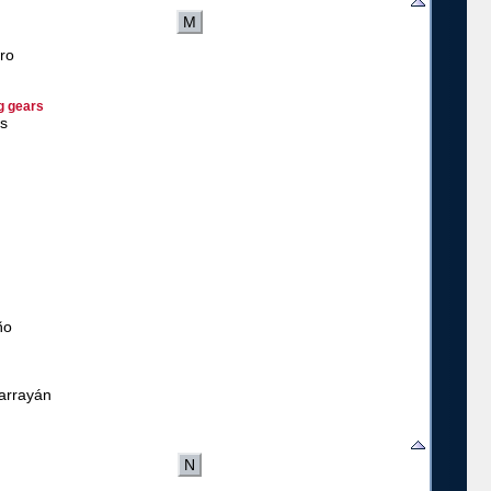
M
ero
g gears
as
ño
 arrayán
N