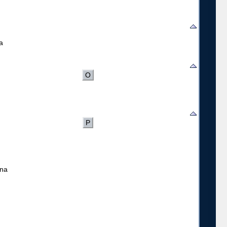
a
O
P
na