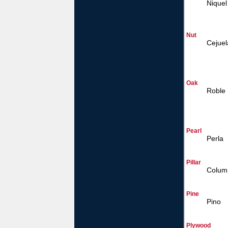
Niquel
Nut
Cejuel
Oak
Roble
Pearl
Perla
Pillar
Colum
Pine
Pino
Plywood