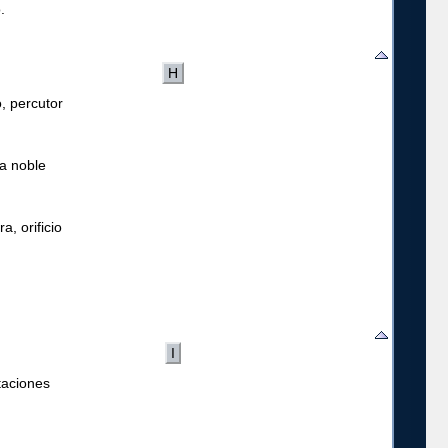
.
H
o, percutor
a noble
a, orificio
I
taciones