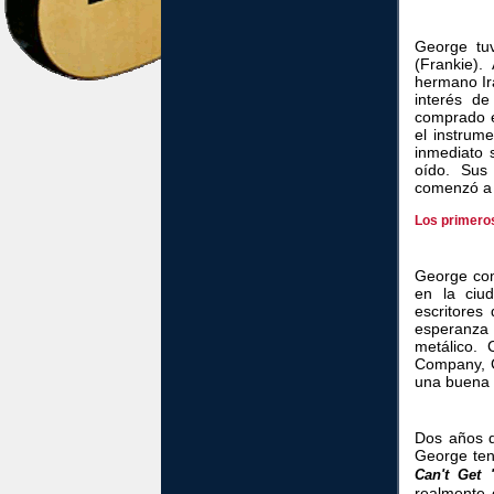
George tu
(Frankie)
hermano Ira
interés d
comprado el
el instrume
inmediato 
oído. Sus
comenzó a 
Los primeros
George com
en la ciu
escritores
esperanza
metálico.
Company, G
una buena v
Dos años 
George ten
Can't Get 
realmente 