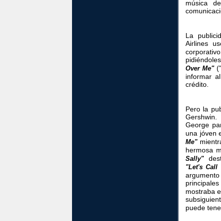
música de
comunicaci
La publici
Airlines u
corporati
pidiéndole
("
Over Me"
informar a
crédito.
Pero la pu
Gershwin.
George pa
una jóven 
mientra
Me"
hermosa m
dest
Sally"
"Let's Call
argumento 
principales
mostraba e
subsiguien
puede tene