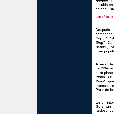
Rhythm"
incluida en
balada
"Th
Los años de
Después 
componer 
,
Kay"
"Str
. Ca
Sing"
,
Hands"
"S
gran popul
A pesar de 
de
"Rhapso
para piano 
(19
Piano"
, qu
París"
francesa, 
París de lo
En un inten
Gershwin i
ruidoso de