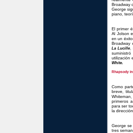
Broadway d
George sig
piano, teor
El primer 
Al Jolson 
en un éxit
Broadway c
,
La Lucille
suministr
utilizació
White.
Rhapsody in
Como part
breve, tit
Whiteman,
primeros a
para ser to
la direcció
George se 
tres seman