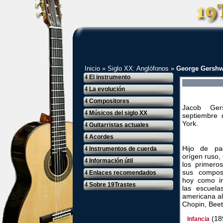
Inicio
»
Siglo XX: Anglófonos
»
George Gershw
4
El instrumento
4
La evolución
4
Compositores
Jacob Ger
4
Músicos del siglo XX
septiembre 
York.
4
Guitarristas actuales
4
Acordes
Hijo de pa
4
Instrumentos de cuerda
orígen ruso,
4
Información útil
los primero
sus compos
4
Enlaces recomendados
hoy como in
4
Sobre 19Trastes
las escuela
americana al
Chopin, Beet
(18
Infancia