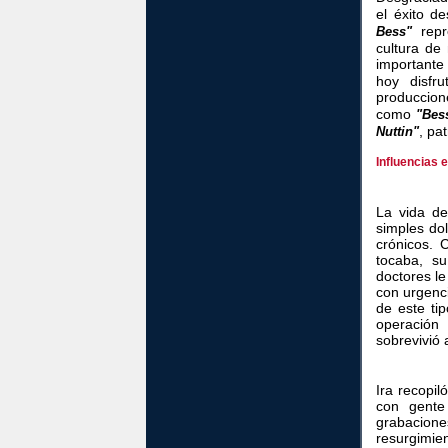
el éxito 
repr
Bess"
cultura de
importante
hoy disfr
produccion
como
"Bes
, pa
Nuttin"
Influencias 
La vida de
simples do
crónicos. 
tocaba, s
doctores le
con urgenc
de este tip
operación
sobrevivió 
Ira recopil
con gente
grabacion
resurgimien