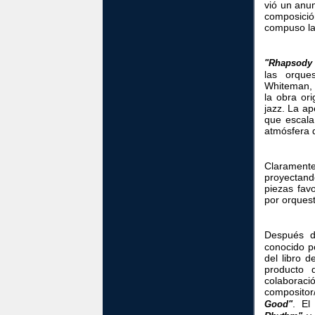
vió un anu
composició
compuso la 
"Rhapsody 
las orque
Whiteman, 
la obra ori
jazz. La ap
que escala
atmósfera d
Claramen
proyectando
piezas fav
por orques
Después 
conocido p
del libro 
producto 
colabor
compositor
. El
Good"