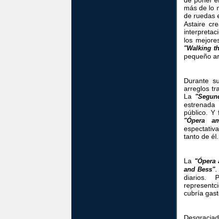
más de lo 
de ruedas 
Astaire cr
interpreta
los mejore
"Walking t
pequeño ar
Durante s
arreglos tr
La
"Segun
estrenada 
público. Y
"Ópera am
espectativ
tanto de él.
La
"Ópera 
.
and Bess"
diarios. 
representc
cubría gast
Desgracia