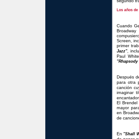
segundo tr
Los años de
Cuando Ge
Broadway 
compusier
Screen, inc
primer tra
, inc
Jazz"
Paul White
"Rhapsody 
Después 
para otra 
canción cu
imaginar tí
encantador
El Brendel 
mayor para
en Broadw
de cancio
En
"Shall 
de poner e