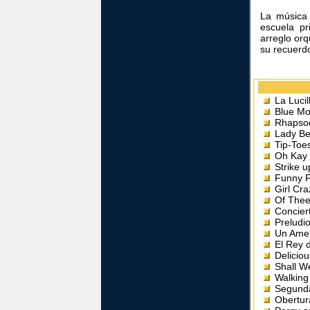
La música 
escuela p
arreglo orq
su recuerd
La Lucil
Blue M
Rhapsod
Lady B
Tip-Toe
Oh Kay
Strike 
Funny 
Girl Cra
Of Thee
Concier
Preludi
Un Amer
El Rey 
Deliciou
Shall W
Walking
Segund
Obertu