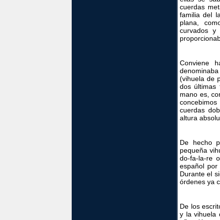
cuerdas met
familia del 
plana, como
curvados y 
proporcionab
Conviene h
denominaba v
(vihuela de 
dos últimas 
mano es, con
concebimos 
cuerdas doble
altura absolu
De hecho p
pequeña vihu
do-fa-la-re 
español por 
Durante el si
órdenes ya c
De los escri
y la vihuela