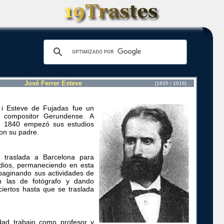
José Ferrer Esteve
[1835 / 1916]
 i Esteve de Fujadas fue un
 y compositor Gerundense. A
de 1840 empezó sus estudios
con su padre.
 traslada a Barcelona para
udios, permaneciendo en esta
paginando sus actividades de
n las de fotógrafo y dando
iertos hasta que se traslada
dad trabajo como profesor y