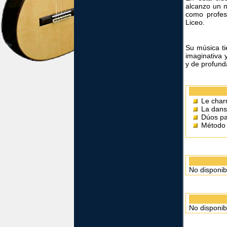
alcanzo un n
como profes
Liceo.
Su música ti
imaginativa 
y de profun
Le char
La dans
Dúos par
Método 
No disponib
No disponib