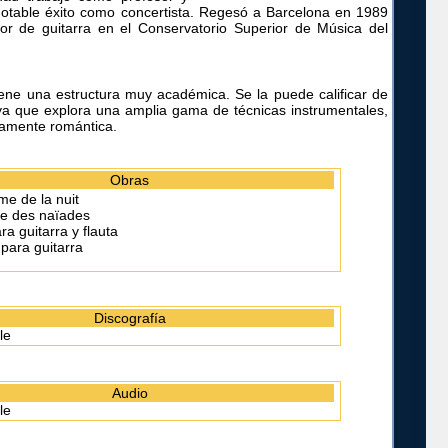
otable éxito como concertista. Regesó a Barcelona en 1989
or de guitarra en el Conservatorio Superior de Música del
ene una estructura muy académica. Se la puede calificar de
ya que explora una amplia gama de técnicas instrumentales,
damente romántica.
Obras
me de la nuit
e des naïades
a guitarra y flauta
para guitarra
Discografía
le
Audio
le