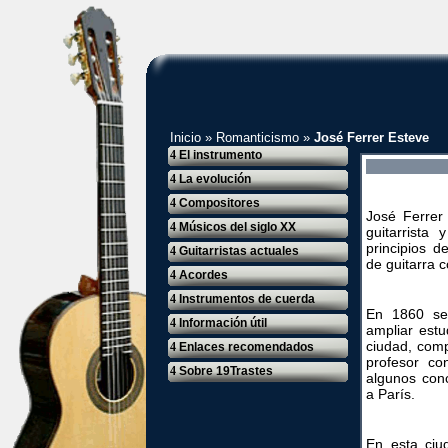
Inicio
»
Romanticismo
»
José Ferrer Esteve
4
El instrumento
4
La evolución
4
Compositores
José Ferrer
4
Músicos del siglo XX
guitarrista
principios 
4
Guitarristas actuales
de guitarra 
4
Acordes
4
Instrumentos de cuerda
En 1860 se
4
Información útil
ampliar est
ciudad, com
4
Enlaces recomendados
profesor co
4
Sobre 19Trastes
algunos conc
a París.
En esta ciu