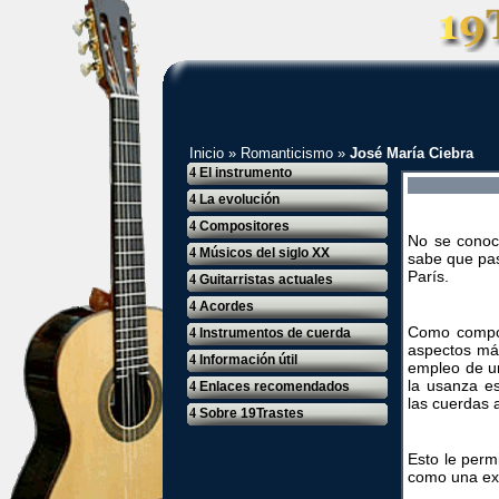
Inicio
»
Romanticismo
»
José María Ciebra
4
El instrumento
4
La evolución
4
Compositores
No se conoce
4
Músicos del siglo XX
sabe que pas
París.
4
Guitarristas actuales
4
Acordes
Como composi
4
Instrumentos de cuerda
aspectos más
4
Información útil
empleo de u
la usanza e
4
Enlaces recomendados
las cuerdas a
4
Sobre 19Trastes
Esto le perm
como una exc