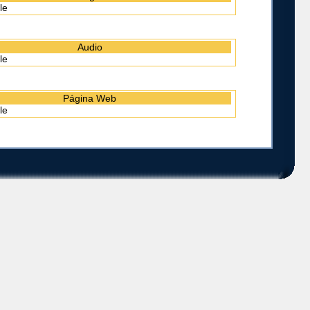
le
Audio
le
Página Web
le