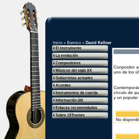
Inicio
»
Barroco
»
David Kellner
4
El instrumento
4
La evolución
4
Compositores
Conpositor a
4
Músicos del siglo XX
uno de los úl
4
Guitarristas actuales
4
Acordes
Contemporán
círculo de q
4
Instrumentos de cuerda
y un popular
4
Información útil
4
Enlaces recomendados
4
Sobre 19Trastes
No disponib