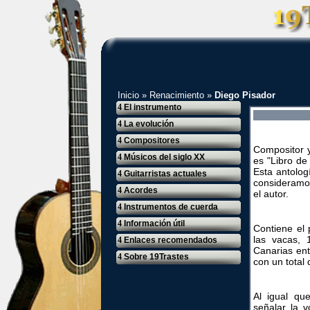
Inicio
»
Renacimiento
»
Diego Pisador
4
El instrumento
4
La evolución
4
Compositores
Compositor y
4
Músicos del siglo XX
es "Libro de
Esta antologí
4
Guitarristas actuales
consideramos
4
Acordes
el autor.
4
Instrumentos de cuerda
4
Información útil
Contiene el 
las vacas,
4
Enlaces recomendados
Canarias ent
4
Sobre 19Trastes
con un total 
Al igual que
señalar la v