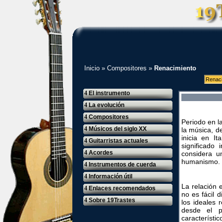
Inicio
»
Compositores
»
Renacimiento
Renaci
4
El instrumento
4
La evolución
4
Compositores
Periodo en l
4
Músicos del siglo XX
la música, d
inicia en I
4
Guitarristas actuales
significado
4
Acordes
considera u
humanismo.
4
Instrumentos de cuerda
4
Información útil
La relación 
4
Enlaces recomendados
no es fácil d
4
Sobre 19Trastes
los ideales 
desde el p
característi