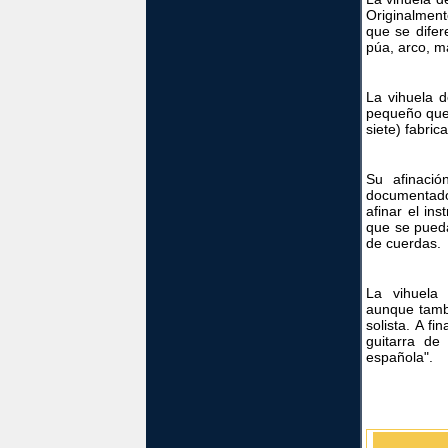
Originalment
que se difer
púa, arco, m
La vihuela 
pequeño que 
siete) fabric
Su afinació
documentado
afinar el in
que se pueda
de cuerdas.
La vihuela
aunque tamb
solista. A fi
guitarra de
española".