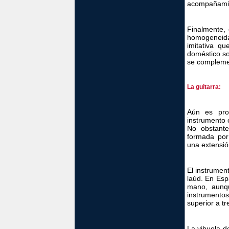
acompañamie
Finalmente, 
homogeneida
imitativa q
doméstico so
se complemen
La guitarra:
Aún es pro
instrumento 
No obstante
formada por
una extensió
El instrumen
laúd. En Espa
mano, aunqu
instrumento
superior a tr
La vihuela d