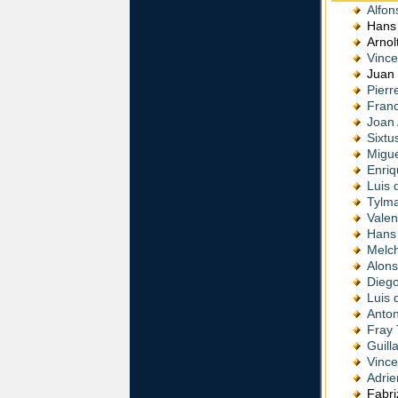
Alfon
Hans
Arno
Vince
Juan
Pierr
Franc
Joan
Sixtu
Migue
Enriq
Luis 
Tylm
Valen
Hans 
Melch
Alon
Diego
Luis 
Anto
Fray
Guill
Vince
Adrie
Fabr