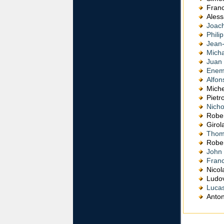
Fran
Ales
Joac
Phili
Jean-
Micha
Juan 
Enem
Alfon
Mich
Pietr
Nicho
Robe
Giro
Thom
Robe
John 
Fran
Nico
Ludo
Lucas
Anto