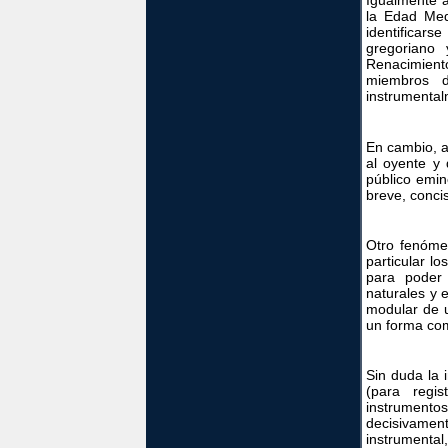
Igualmente a
la Edad Med
identificar
gregoriano
Renacimient
miembros 
instrumental
En cambio, a 
al oyente y 
público emin
breve, conci
Otro fenómen
particular lo
para poder
naturales y 
modular de u
un forma comú
Sin duda la 
(para regi
instrumentos
decisivamen
instrumental