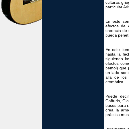
culturas grie
particular Ar
En este sent
efectos de
creencia de 
pueda penetr
En este tie
hasta la fe
siguiendo l
efectos com
bemol) que 
un lado soni
allá de los
cromática.
Puede deci
Gaffurio, Gl
bases para r
crea la arm
práctica musi