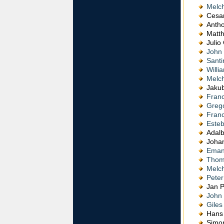
Melch
Cesa
Anth
Matt
Juli
John
Santi
Willi
Melch
Jaku
Franc
Grego
Franc
Este
Adal
Joha
Eman
Thom
Melch
Peter
Jan 
John
Giles
Hans
Simo