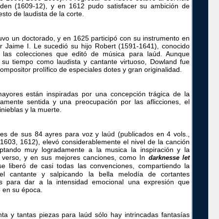
den (1609-12), y en 1612 pudo satisfacer su ambición de
sto de laudista de la corte.
vo un doctorado, y en 1625 participó con su instrumento en
or Jaime I. Le sucedió su hijo Robert (1591-1641), conocido
 las colecciones que editó de música para laúd. Aunque
 su tiempo como laudista y cantante virtuoso, Dowland fue
mpositor prolífico de especiales dotes y gran originalidad.
ayores están inspiradas por una concepción trágica de la
amente sentida y una preocupación por las aflicciones, el
inieblas y la muerte.
es de sus 84 ayres para voz y laúd (publicados en 4 vols.,
1603, 1612), elevó considerablemente el nivel de la canción
aptando muy logradamente a la musica la inspiración y la
 verso, y en sus mejores canciones, como In
darknesse let
e liberó de casi todas las convenciones, compartiendo la
el cantante y salpicando la bella melodía de cortantes
as para dar a la intensidad emocional una expresión que
 en su época.
ta y tantas piezas para laúd sólo hay intrincadas fantasías