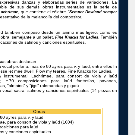
 expresivas danzas y elaboradas series de variaciones. La
able de sus demás obras instrumentales es la serie de
, que contiene el célebre
Lachrimae
"Semper Dowland semper
resentativo de la melancolía del compositor.
nd también compuso desde un ánimo más ligero, como es
a obra, semejante a un ballet,
. También
Fine Knacks for Ladies
icaciones de salmos y canciones espirituales.
sus obras destacan:
 vocal profana: más de 80 ayres para v. y laúd, entre ellos
In
sse let mee dwell, Flow my teares, Fine Knacks for Ladies.
a instrumental: Lachrimae, para consort de viola y laúd
); c.70 composiciones para laúd fantasías, pavanas,
das, "almains" y "jigs" (alemandas y gigas).
 vocal sacra: salmos y canciones espirituales (14 piezas en
Obras
80 ayres para v. y laúd
ae, para consort de viola y laúd (1604)
osiciones para laúd
os y canciones espirituales.