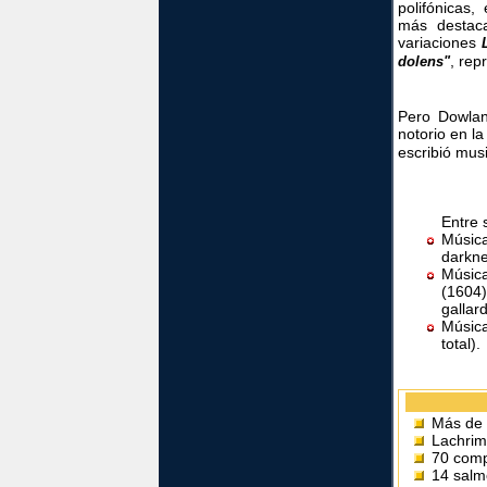
polifónicas,
más destac
variaciones
, rep
dolens"
Pero Dowla
notorio en l
escribió mus
Entre 
Música
darkne
Músic
(1604
gallar
Música
total).
Más de 
Lachrim
70 comp
14 salm