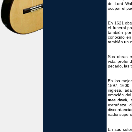
de Lord Wal
ocupar el pue
En 1621 obtu
el funeral p
también por
conocido en
también un co
Sus obras m
vida profund
pecado, las t
En los mejor
1597, 1600, 
inglesa, ad
emoción del
s
mee dwell,
extrañeza d
discordanci
nadie superó
En sus seten