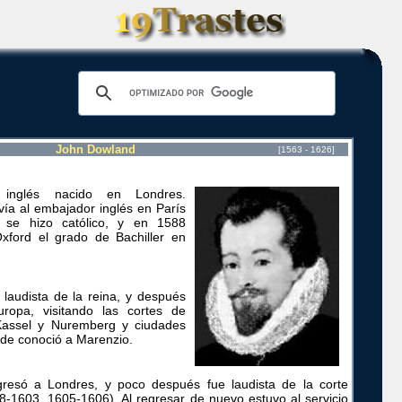
John Dowland
[1563 - 1626]
 inglés nacido en Londres.
vía al embajador inglés en París
 se hizo católico, y en 1588
xford el grado de Bachiller en
laudista de la reina, y después
uropa, visitando las cortes de
Kassel y Nuremberg y ciudades
onde conoció a Marenzio.
resó a Londres, y poco después fue laudista de la corte
-1603, 1605-1606). Al regresar de nuevo estuvo al servicio