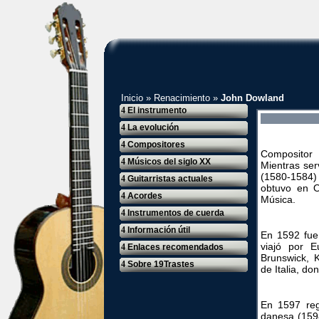
Inicio
»
Renacimiento
»
John Dowland
4
El instrumento
4
La evolución
4
Compositores
Compositor
4
Músicos del siglo XX
Mientras ser
(1580-1584)
4
Guitarristas actuales
obtuvo en O
4
Acordes
Música.
4
Instrumentos de cuerda
4
Información útil
En 1592 fue 
viajó por E
4
Enlaces recomendados
Brunswick, 
4
Sobre 19Trastes
de Italia, d
En 1597 reg
danesa (1598