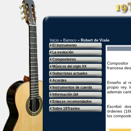
Inicio
»
Barroco
»
Robert de Visée
4
El instrumento
4
La evolución
4
Compositores
Compositor y
4
Músicos del siglo XX
francesa de
4
Guitarristas actuales
4
Acordes
Enseño al r
propio rey. 
4
Instrumentos de cuerda
además cant
4
Información útil
4
Enlaces recomendados
Escribió do
4
Sobre 19Trastes
órdenes (168
los composit