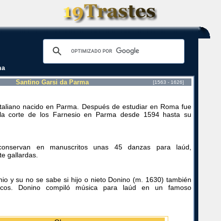
ma
Santino Garsi da Parma
[1563 - 1626]
italiano nacido en Parma. Después de estudiar en Roma fue
 la corte de los Farnesio en Parma desde 1594 hasta su
onservan en manuscritos unas 45 danzas para laúd,
te gallardas.
nio y su no se sabe si hijo o nieto Donino (m. 1630) también
icos. Donino compiló música para laúd en un famoso