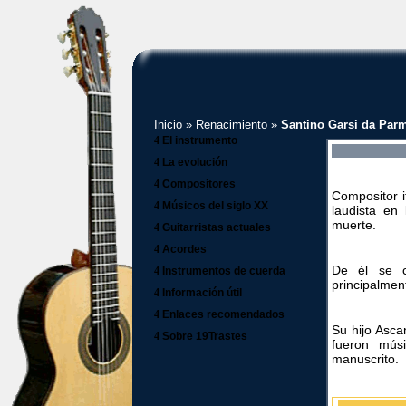
Inicio
»
Renacimiento
»
Santino Garsi da Par
4
El instrumento
4
La evolución
4
Compositores
Compositor 
4
Músicos del siglo XX
laudista en
muerte.
4
Guitarristas actuales
4
Acordes
De él se c
4
Instrumentos de cuerda
principalmen
4
Información útil
4
Enlaces recomendados
Su hijo Asca
4
Sobre 19Trastes
fueron mús
manuscrito.