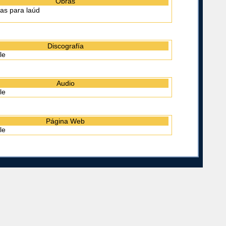
Obras
as para laúd
Discografía
le
Audio
le
Página Web
le