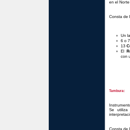
en el Norte 
Consta de l
Un l
6 o 
13
C
El
R
con 
Tambura:
Instrumento
Se utiliz
interpretac
Consta de l