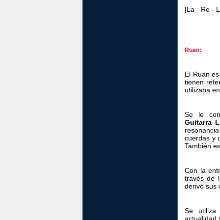
[La - Re - L
Ruan:
El Ruan es 
tienen ref
utilizaba e
Se le co
Guitarra 
resonancia
cuerdas y 
También e
Con la ent
través de l
derivó sus 
Se utiliz
actualidad