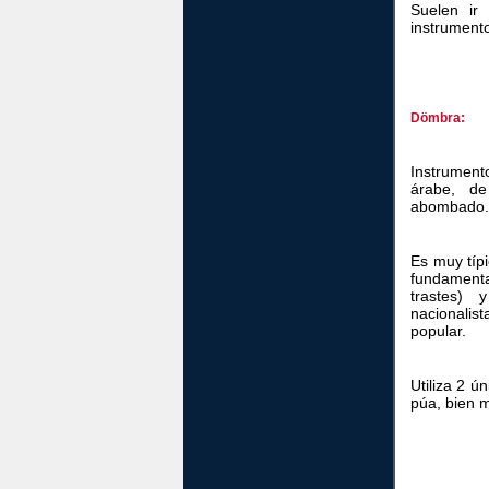
Suelen ir
instrument
Dömbra:
Instrument
árabe, de
abombado.
Es muy típi
fundamenta
trastes) 
nacionalis
popular.
Utiliza 2 
púa, bien 