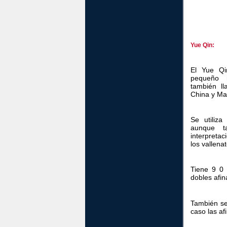
Yue Qin:
El Yue Qi
pequeño m
también l
China y Ma
Se utiliza
aunque t
interpreta
los vallena
Tiene 9 0 
dobles afin
También se
caso las a