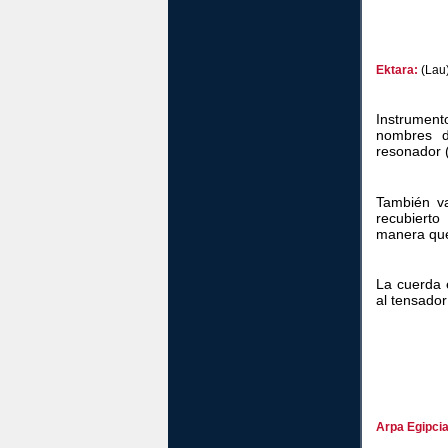
Ektara:
(Lau
Instrument
nombres d
resonador 
También va
recubierto
manera que
La cuerda 
al tensador
Arpa Egipcia