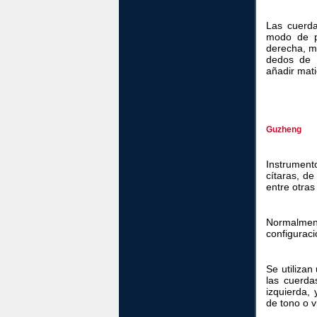
Las cuerda
modo de p
derecha, m
dedos de l
añadir mati
Guzheng
Instrument
cítaras, de
entre otra
Normalme
configuraci
Se utiliza
las cuerd
izquierda,
de tono o v