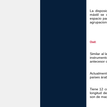
La disposi
mástil se 
espacio pa
agrupacion
Oud:
Similar al 
instrument
antecesor d
Actualment
países ára
Tiene 12 c
longitud de
son de mad