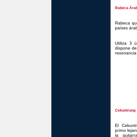
Rabeca Ára
Rabeca que
países ára
Utiliza 3 
dispone de 
resonancia 
Cekuntrung
El Cekunt
primo lejan
la guitar