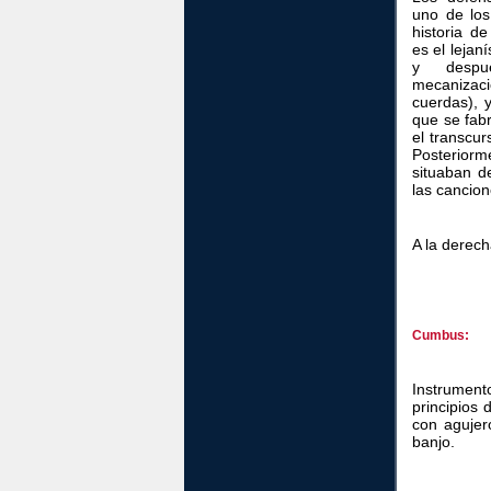
uno de los
historia d
es el lejan
y despu
mecaniza
cuerdas), y
que se fab
el transcur
Posterior
situaban d
las cancion
A la derech
Cumbus:
Instrumen
principios
con agujero
banjo.