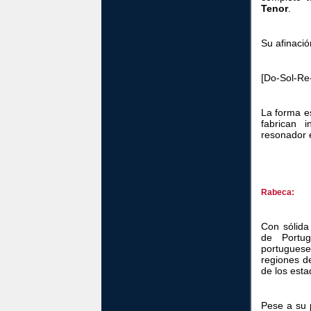
Tenor
.
Su afinació
[Do-Sol-Re
La forma e
fabrican 
resonador e
Rabeca:
Con sólida
de Portug
portugues
regiones d
de los estad
Pese a su 