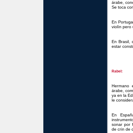
árabe, con
Se toca con
En Portugal
violín per
En Brasil,
estar const
Rabel:
Hermano e
árabe, com
ya en la E
le consider
En Españ
instrument
sonar por 
de crin de 