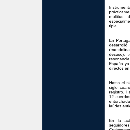
Instrument
prácticam
multitud 
especialme
tiple.
En Portuga
desarroll
(mandolina
desuso), t
resonanci
España ya 
directos en
Hasta el s
siglo cua
registro. 
12 cuerdas
entorchada
laúdes ant
En la act
seguidore
Curiosamen