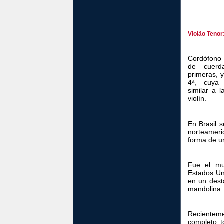
Violão Tenor
Cordófono
de cuerd
primeras, y
4ª, cuya 
similar a 
violín.
En Brasil s
norteameri
forma de un
Fue el mul
Estados Uni
en un desta
mandolina.
Recienteme
completo t