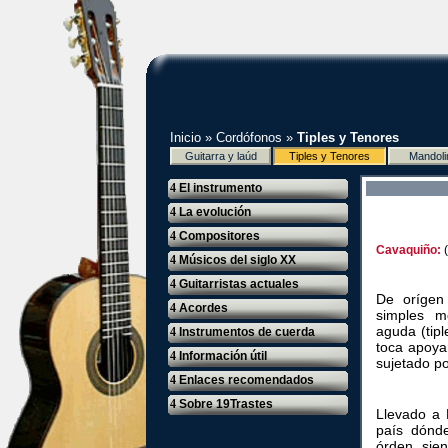
Inicio
»
Cordófonos
»
Tiples y Tenores
Guitarra y laúd
Tiples y Tenores
Mandoli
4
El instrumento
4
La evolución
4
Compositores
Cavaquiño:
4
Músicos del siglo XX
4
Guitarristas actuales
De orígen
4
Acordes
simples m
aguda (tipl
4
Instrumentos de cuerda
toca apoya
4
Información útil
sujetado po
4
Enlaces recomendados
4
Sobre 19Trastes
Llevado a 
país dónde
órden, sie