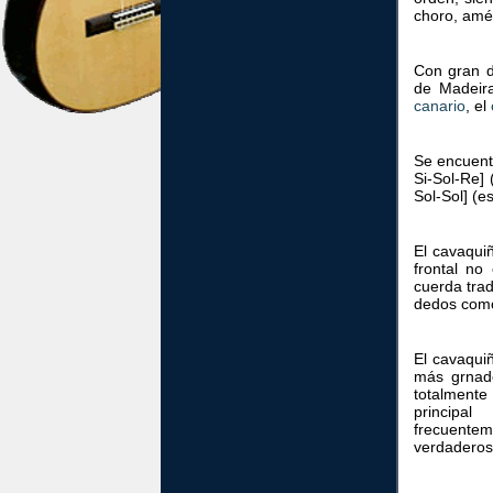
choro, amén
Con gran d
de Madeira
canario
, el
Se encuentr
Si-Sol-Re]
Sol-Sol] (e
El cavaqui
frontal no
cuerda trad
dedos com
El cavaqui
más grnad
totalmente
principa
frecuentem
verdaderos 