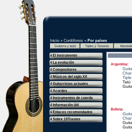
Inicio
»
Cordófonos
»
Por países
Guitarra y laúd
Tiples y Tenores
Mandoli
4
El instrumento
4
La evolución
Argentina:
Guit
4
Compositores
Char
4
Músicos del siglo XX
Tiple
Tatú
4
Guitarristas actuales
Guit
4
Acordes
4
Instrumentos de cuerda
4
Información útil
Bolivia:
4
Enlaces recomendados
Guit
Char
4
Sobre 19Trastes
Guita
Guit