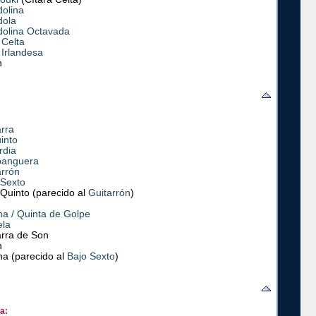
olina
ola
olina Octavada
 Celta
 Irlandesa
n
arra
into
rdia
anguera
arrón
 Sexto
 Quinto (parecido al
Guitarrón
)
na / Quinta de Golpe
ela
arra de Son
n
na (parecido al
Bajo Sexto
)
a: