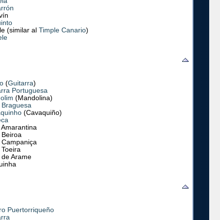
ela
arrón
vín
into
e (similar al
Timple Canario
)
ele
ão
(
Guitarra
)
arra Portuguesa
olim
(Mandolina)
a Braguesa
quinho
(Cavaquiño)
eca
a Amarantina
 Beiroa
a Campaniça
 Toeira
a de Arame
uinha
ro Puertorriqueño
arra