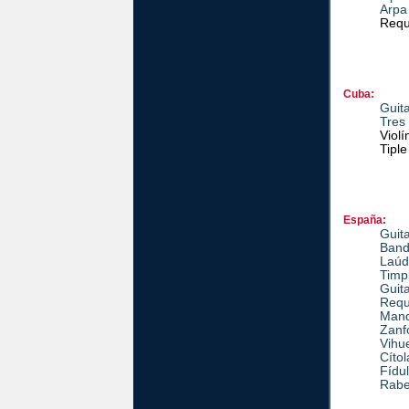
Arpa
Requ
Cuba:
Guit
Tres
Violí
Tipl
España:
Guit
Band
Laúd
Timp
Guit
Requ
Mand
Zanf
Vihu
Cítol
Fídu
Rabe