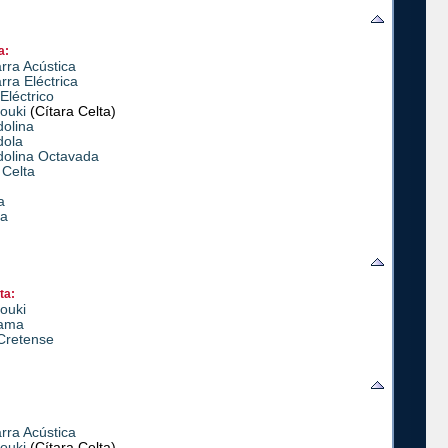
a:
rra Acústica
rra Eléctrica
Eléctrico
ouki
(Cítara Celta)
olina
ola
olina Octavada
 Celta
a
la
ta:
ouki
ama
 Cretense
rra Acústica
ouki
(Cítara Celta)