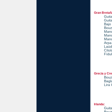
Gran Bretañ
Guita
Guita
Bajo 
Bouz
Mand
Mand
Mand
Arpa
Laúd
Cítol
Fídu
Grecia y Cre
Bouz
Bagl
Lira
Irlanda:
Guita
Bouz