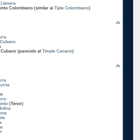
 Llanera
into Colombiano (similar al
Tiple Colombiano
)
arra
 Cubano
n
e Cubano (parecido al
Timple Canario
)
arra
urria
le
arro
into
(Tenor)
olina
ona
ela
a
la
l