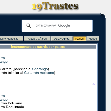
nas y Mandolas
Arpas y Cítaras
Asia y África
Países
Museo
Instrumentos de cuerda por paises
arra
ango
 Carreta
(parecido al
Charango
)
arrón
(similar al
Guitarrón mejicano
)
arra
ango
rrón Boliviano
arra Requintada