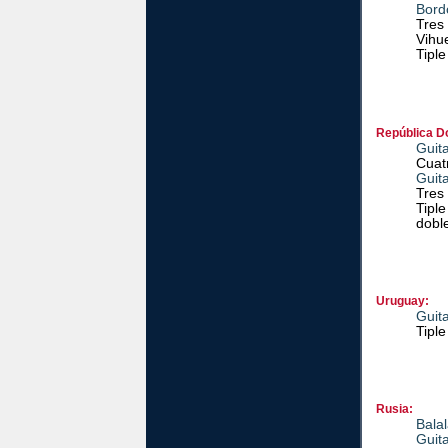
Bord
Tres 
Vihue
Tiple
República D
Guit
Cuatr
Guita
Tres 
Tipl
doble
Uruguay:
Guit
Tiple
Rusia:
Balal
Guit