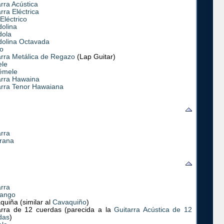
rra Acústica
rra Eléctrica
Eléctrico
olina
ola
olina Octavada
o
arra Metálica de Regazo
(Lap Guitar)
ele
émele
arra Hawaina
arra Tenor Hawaiana
arra
rana
arra
ango
quiña (similar al
Cavaquiño
)
arra de 12 cuerdas (parecida a la
Guitarra Acústica de 12
das
)