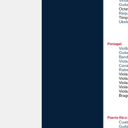
Vihu
Guit
Octa
Requ
Timpl
Ukel
Portugal:
Viol
Guit
Band
Viol
Cava
Rab
Viol
Viola
Viol
Viola
Viol
Brag
Puerto Rico:
Cuat
Guit