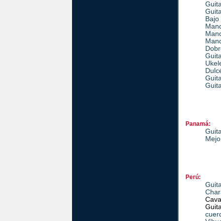
Guita
Guita
Bajo 
Mand
Mand
Mand
Dobr
Guit
Ukel
Dulc
Guit
Guit
Panamá:
Guit
Mejo
Perú:
Guit
Char
Cava
Guit
cuer