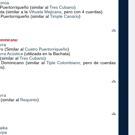
onúa
Puertorriqueño (similar al
Tres Cubano
)
la (similar a la
Vihuela Mejicana
, pero con 4 cuerdas).
 Puertorriqueño (similar al
Timple Canario
)
ominicana:
arra
o (Similar al
Cuatro Puertorriqueño
)
rra Acústica
(utilizada en la Bachata)
(similar al
Tres Cubano
)
e Dominicano (similar al
Tiple Colombiano
, pero de cuerdas
s).
arra
 (similar al
Requinto
)
aika
arpa