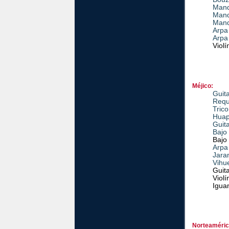
Mand
Mand
Mand
Arpa
Arpa
Violí
Méjico:
Guit
Requ
Trico
Huap
Guit
Bajo
Bajo
Arpa
Jara
Vihu
Guit
Violí
Igua
Norteaméric