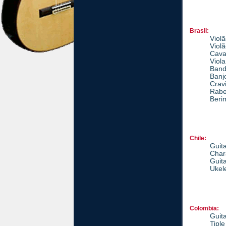
Brasil:
Viol
Viol
Cava
Viola
Band
Banjo
Crav
Rab
Beri
Chile:
Guit
Char
Guit
Ukel
Colombia:
Guit
Tipl