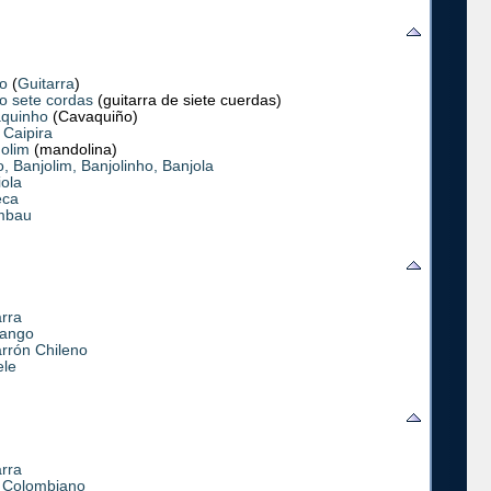
ão
(
Guitarra
)
ão sete cordas
(guitarra de siete cuerdas)
quinho
(Cavaquiño)
 Caipira
olim
(mandolina)
, Banjolim, Banjolinho, Banjola
iola
eca
mbau
arra
ango
arrón Chileno
ele
arra
e Colombiano